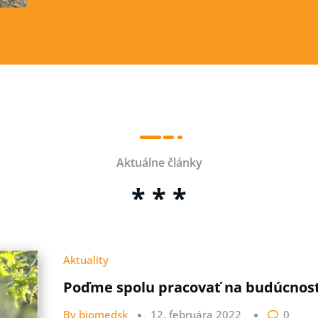
Aktuálne články
* * *
Aktuality
Poďme spolu pracovať na budúcnosti
By biomedsk
12. februára 2022
0