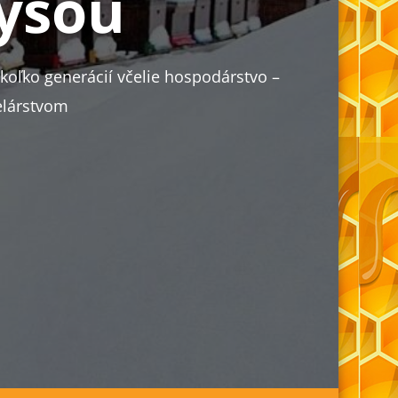
rysou
oľko generácií včelie hospodárstvo –
elárstvom