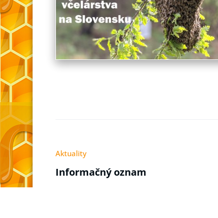
Aktuality
Informačný oznam
By biomedsk
3. marca 2019
0
Naša rodina Bujňákovcov z Brezovice nad T