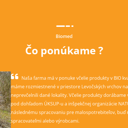
Biomed
Čo ponúkame ?
Naša farma má v ponuke včelie produkty v BIO kval
máme rozmiestnené v priestore Levočských vrchov na 
neprevčelnili dané lokality. Včelie produkty dorábam
pod dohľadom ÚKSUP-u a inšpekčnej organizácie NATUR
následnému spracovaniu pre malospotrebiteľov, buď n
spracovateľmi alebo výrobcami.