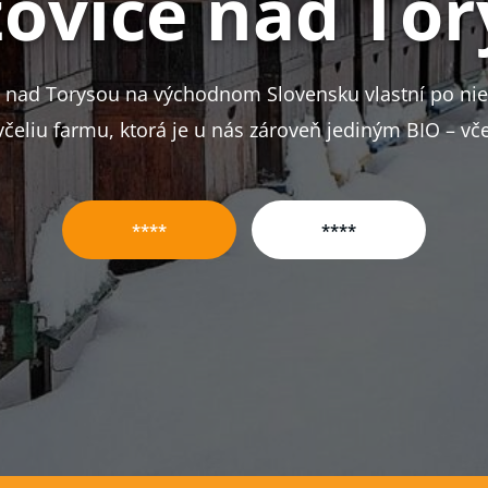
ovice nad To
 nad Torysou na východnom Slovensku vlastní po niek
včeliu farmu, ktorá je u nás zároveň jediným BIO – vč
****
****