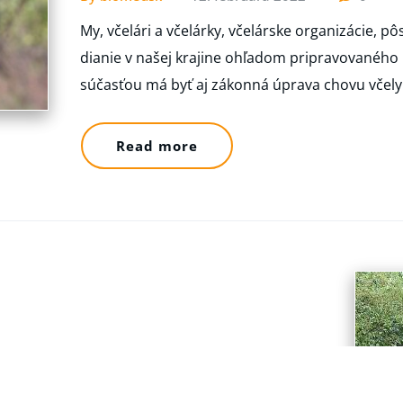
My, včelári a včelárky, včelárske organizácie, 
dianie v našej krajine ohľadom pripravovaného
súčasťou má byť aj zákonná úprava chovu včel
Read more
orysou na východnom Slovensku vlastní po