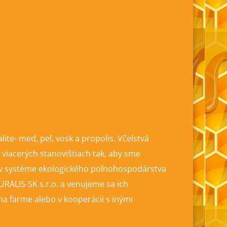
ite- med, peľ, vosk a propolis. Včelstvá
viacerých stanovištiach tak, aby sme
e v systéme ekologického poľnohospodárstva
ALIS-SK s.r.o. a venujeme sa ich
a farme alebo v kooperácii s inými