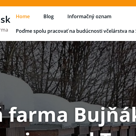
.sk
Home
Blog
Informačný oznam
arma
Poďme spolu pracovať na budúcnosti včelárstva na
 farma Bujňá