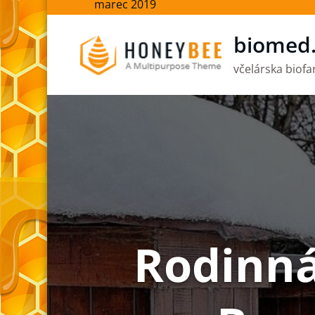
marec 2019
biomed
včelárska biof
Rodinná