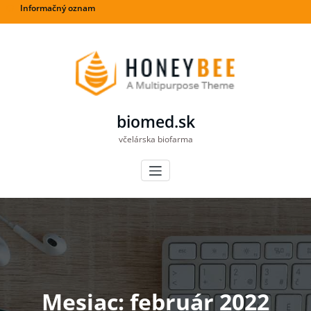
Informačný oznam
biomed.sk
včelárska biofarma
Mesiac:
február 2022