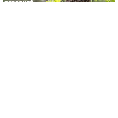
My, včelári a včelárky, včelárske organizácie, pôsobiace na Slovensku
sledujeme aktuálne dianie v našej krajine ohľadom pripravovaného návrhu
Zákona o ochrane zvierat, ktorého súčasťou má byť aj zákonná úprava
chovu…
Read more